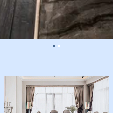
ПРЕДЛАГАЕМ НАШИМ
ГОСТЯМ ДОП.
ВОЗМОЖНОСТИ
Возможны различные
варианты рассадки
Кофе‑брейки, обеды
и ужины
Есть все необходимое
техническое оснащение
Организация трансфера
для Гостей