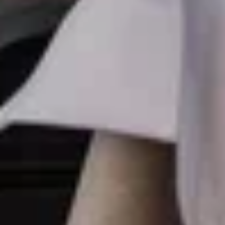
ОСНОВНОЙ
ЗАЛ
РЕСТОРАНА HISTORY
Элегантное пространство с утончённым
интерьером, приглушённым светом
и уютной атмосферой. Идеально
подходит для неспешных ужинов,
романтических встреч и торжественных
событий.
ЛЕТНЯЯ
ТЕРРАСА
РЕСТОРАНА HISTORY