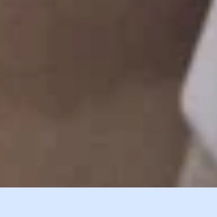
и азиатской кухонь, дополнив
их оригинальной подачей
и насыщенным вкусом.
Насладитесь изысканными закусками,
ароматными горячими блюдами, нежными
десертами и продуманными сочетаниями
вкусов, которые подарят Вам
незабываемые гастрономические
впечатления.
Посмотреть
меню