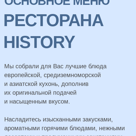
ОРГАНИЗАЦИЯ
НЕЗАБЫВАЕМЫХ
СВАДЕБНЫХ
БАНКЕТОВ
В HISTORY
Ресторан HISTORY предлагает элегантное
пространство, где каждая деталь сделает
Ваш свадебный банкет поистине
незабываемым.
От продуманного до мелочей декора