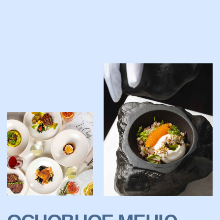
Мы собрали для Вас лучшие блюда
европейской, средиземноморской
и азиатской кухонь, дополнив
их оригинальной подачей
и насыщенным вкусом.
Насладитесь изысканными закусками,
ароматными горячими блюдами, нежными
десертами и продуманными сочетаниями
вкусов, которые подарят вам
незабываемые гастрономические
впечатления.
Посмотреть
меню