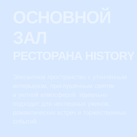
ужин или масштабное торжество?
Предлагаем нашим Гостям услуги
кейтеринга с авторским меню, которое
сочетает в себе локальные и мировые
гастрономические традиции.
Наши шеф-повара подберут идеальные
блюда для вашего события,
а профессиональная команда обеспечит
безупречный сервис.
Посмотреть
меню