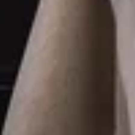
Уютное пространство под открытым
небом, где можно насладиться свежим
воздухом, сезонными блюдами
и расслабляющей атмосферой.
Идеальное место для лёгких летних
ужинов и дружеских встреч.
ОСНОВНОЙ
ЗАЛ
РЕСТОРАНА HISTORY
Элегантное пространство с утончённым
интерьером, приглушённым светом
и уютной атмосферой. Идеально
подходит для неспешных ужинов,