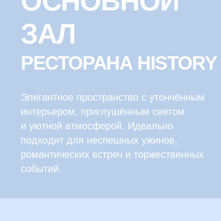
В нашей карте бара представлены
выдержанные виски, элегантные
коньяки, благородный ром,
изысканные джины, классическая
водка, ароматные настойки и ликёры.
Мы собрали коллекцию напитков для
ценителей, чтобы каждый Гость мог найти
свой идеальный вариант — будь
то крепкий дижестив, освежающий
аперитив или изысканное сопровождение
к блюду.
Посмотреть
меню