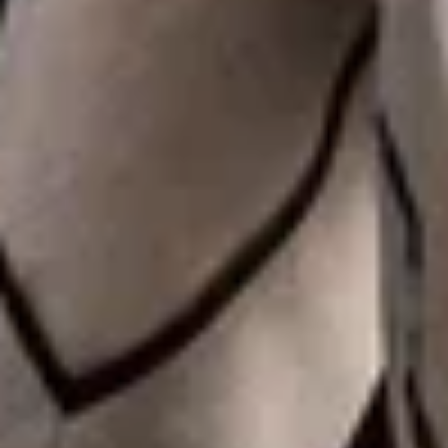
романтических встреч и торжественных
событий.
ЛЕТНЯЯ
ТЕРРАСА
РЕСТОРАНА HISTORY
Уютное пространство под открытым
небом, где можно насладиться свежим
воздухом, сезонными блюдами
и расслабляющей атмосферой.
Идеальное место для лёгких летних
ужинов и дружеских встреч.